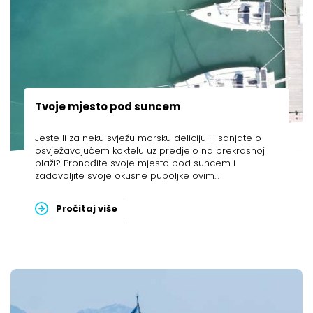
Tvoje mjesto pod suncem
Jeste li za neku svježu morsku deliciju ili sanjate o
osvježavajućem koktelu uz predjelo na prekrasnoj
plaži? Pronađite svoje mjesto pod suncem i
zadovoljite svoje okusne pupoljke ovim
nesponzoriranim popisom restorana i barova na
predivnoj Jadranskoj obali.
Pročitaj više