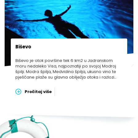
Biševo
Biševo je otok površine tek 6 km2 u Jadranskom
moru nedaleko Visa, najpoznatiji po svojoj Modroj
špilji. Modra špilja, Medvidina špilja, ukusno vino te
pješčane plaže su glavna obilježja otoka i razlozi
velike posjećenosti ljeti.
Pročitaj više